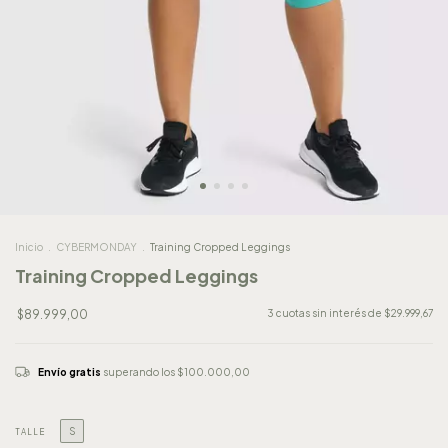
Inicio
.
CYBERMONDAY
.
Training Cropped Leggings
Training Cropped Leggings
$89.999,00
3
cuotas sin interés de
$29.999,67
Envío gratis
superando los
$100.000,00
S
TALLE