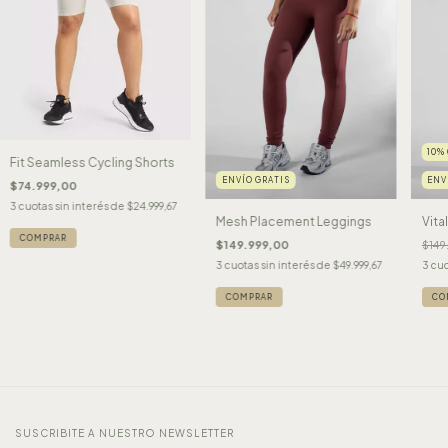
10
%
Fit Seamless Cycling Shorts
ENVÍO GRATIS
ENV
$74.999,00
3
cuotas sin interés de
$24.999,67
Mesh Placement Leggings
Vita
COMPRAR
$149.999,00
$149
3
cuotas sin interés de
$49.999,67
3
cuo
COMPRAR
CO
SUSCRIBITE A NUESTRO NEWSLETTER