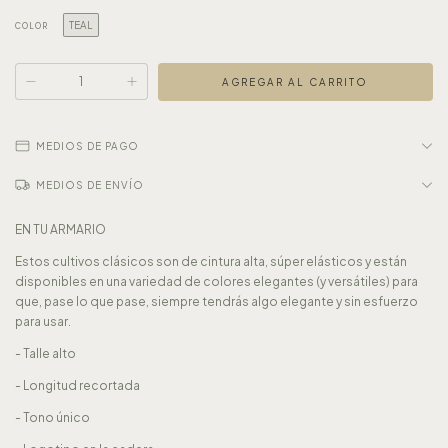
TEAL
COLOR
MEDIOS DE PAGO
MEDIOS DE ENVÍO
EN TU ARMARIO
Estos cultivos clásicos son de cintura alta, súper elásticos y están
disponibles en una variedad de colores elegantes (y versátiles) para
que, pase lo que pase, siempre tendrás algo elegante y sin esfuerzo
para usar.
- Talle alto
- Longitud recortada
- Tono único