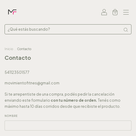
0
Inicio
.
Contacto
Contacto
541123501577
movimientofitnes@gmail.com
Si te arrepentiste de una compra, podés pedir la cancelación
enviando este formulario
con tu número de orden.
Tenés como
máximo hasta 10 días corridos desde que recibiste el producto.
NOMBRE