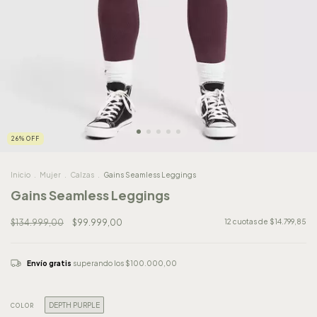
26
%
OFF
Inicio
.
Mujer
.
Calzas
.
Gains Seamless Leggings
Gains Seamless Leggings
$134.999,00
$99.999,00
12
cuotas de
$14.799,85
Envío gratis
superando los
$100.000,00
DEPTH PURPLE
COLOR