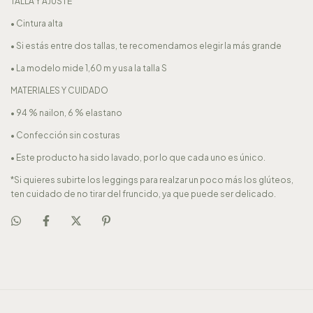
TALLA Y AJUSTE
• Cintura alta
• Si estás entre dos tallas, te recomendamos elegir la más grande
• La modelo mide 1,60 m y usa la talla S
MATERIALES Y CUIDADO
• 94 % nailon, 6 % elastano
• Confección sin costuras
• Este producto ha sido lavado, por lo que cada uno es único.
*Si quieres subirte los leggings para realzar un poco más los glúteos,
ten cuidado de no tirar del fruncido, ya que puede ser delicado.