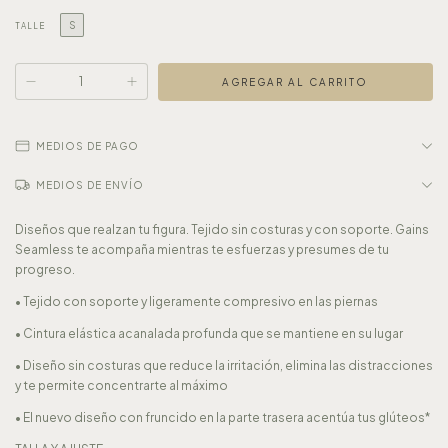
S
TALLE
MEDIOS DE PAGO
MEDIOS DE ENVÍO
Diseños que realzan tu figura. Tejido sin costuras y con soporte. Gains
Seamless te acompaña mientras te esfuerzas y presumes de tu
progreso.
• Tejido con soporte y ligeramente compresivo en las piernas
• Cintura elástica acanalada profunda que se mantiene en su lugar
• Diseño sin costuras que reduce la irritación, elimina las distracciones
y te permite concentrarte al máximo
• El nuevo diseño con fruncido en la parte trasera acentúa tus glúteos*