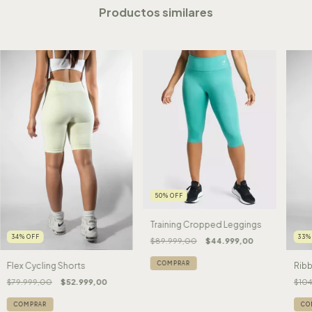
Productos similares
50
%
OFF
Training Cropped Leggings
34
%
OFF
33
$89.999,00
$44.999,00
COMPRAR
Flex Cycling Shorts
Rib
$79.999,00
$52.999,00
$104
COMPRAR
CO