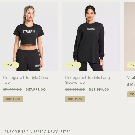
23
%
OFF
22
%
OFF
ENV
Collegiate Lifestyle Crop
Collegiate Lifestyle Long
Vita
Top
Sleeve Top
$10
$74.999,00
$57.999,00
$89.999,00
$69.999,00
CO
COMPRAR
COMPRAR
SUSCRIBITE A NUESTRO NEWSLETTER