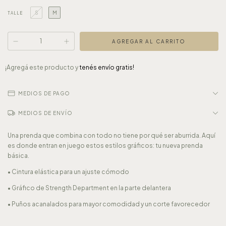
S
M
TALLE
¡Agregá este producto y
tenés envío gratis!
MEDIOS DE PAGO
MEDIOS DE ENVÍO
Una prenda que combina con todo no tiene por qué ser aburrida. Aquí
es donde entran en juego estos estilos gráficos: tu nueva prenda
básica.
• Cintura elástica para un ajuste cómodo
• Gráfico de Strength Department en la parte delantera
• Puños acanalados para mayor comodidad y un corte favorecedor