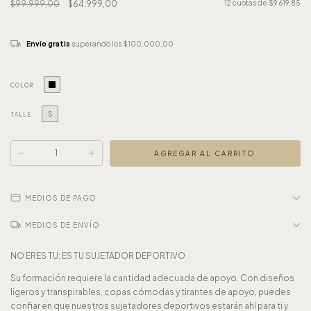
$99.999,00
$64.999,00
12
cuotas de
$9.619,85
Envío gratis
superando los
$100.000,00
COLOR
S
TALLE
MEDIOS DE PAGO
MEDIOS DE ENVÍO
NO ERES TU; ES TU SUJETADOR DEPORTIVO
Su formación requiere la cantidad adecuada de apoyo. Con diseños
ligeros y transpirables, copas cómodas y tirantes de apoyo, puedes
confiar en que nuestros sujetadores deportivos estarán ahí para ti y